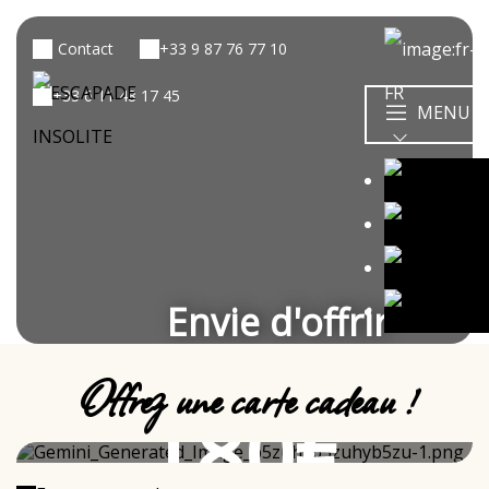
Contact
+33 9 87 76 77 10
+33 6 11 48 17 45
MENU
Envie d'offrir
Offrez une carte cadeau !
180€