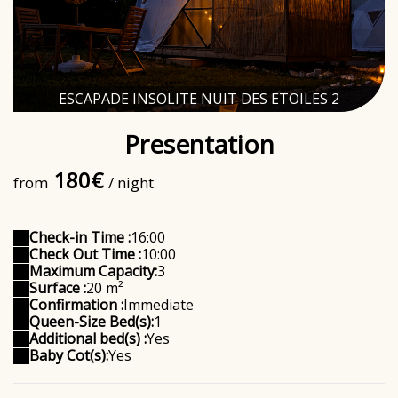
ESCAPADE INSOLITE NUIT DES ETOILES 2
Presentation
180€
from
/ night
Check-in Time :
16:00
Check Out Time :
10:00
Maximum Capacity:
3
Surface :
20 m²
Confirmation :
Immediate
Queen-Size Bed(s):
1
Additional bed(s) :
Yes
Baby Cot(s):
Yes