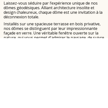
Laissez-vous séduire par l’expérience unique de nos
dômes géodésiques. Alliant architecture insolite et
design chaleureux, chaque dôme est une invitation à la
déconnexion totale.
Installés sur une spacieuse terrasse en bois privative,
nos dômes se distinguent par leur impressionnante
façade en verre. Une véritable fenêtre ouverte sur la
nature, qui vous permet d'admirer le paysage, de suivre
le fil de la rivière, de contempler de magnifiques
couchers de soleil et de vous endormir sous les étoiles,
bien installé dans un cocon douillet et chauffé.
Le domaine offre également un cadre idéal pour les
amoureux de la nature, avec de superbes possibilités
de balades à pied et à vélo directement au départ de
votre hébergement.
📐 Dimensions & Équipements des
Dômes
Nos dômes ont été pensé pour vous offrir un volume
généreux et tout le confort nécessaire :
Espace intérieur :
Une surface au sol de
20 m²