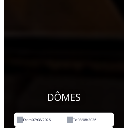
DÔMES
From
To