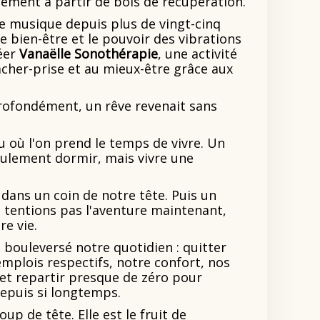
lement à partir de bois de récupération.
de musique depuis plus de vingt-cinq
le bien-être et le pouvoir des vibrations
réer
Vanaëlle Sonothérapie
, une activité
âcher-prise et au mieux-être grâce aux
rofondément, un rêve revenait sans
u où l'on prend le temps de vivre. Un
eulement dormir, mais vivre une
 dans un coin de notre tête. Puis un
 tentions pas l'aventure maintenant,
re vie.
 bouleversé notre quotidien : quitter
emplois respectifs, notre confort, nos
 et repartir presque de zéro pour
depuis si longtemps.
up de tête. Elle est le fruit de